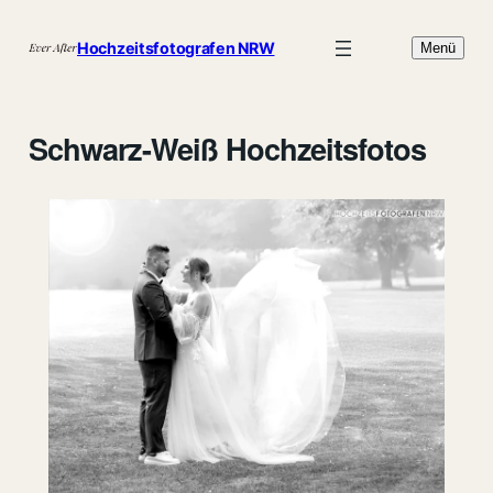
Zum
Inhalt
Hochzeitsfotografen NRW
Menü
springen
Schwarz-Weiß Hochzeitsfotos